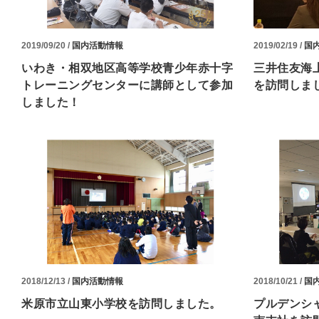
2019/09/20 /
国内活動情報
2019/02/19 /
国
いわき・相双地区高等学校青少年赤十字
三井住友海
トレーニングセンターに講師として参加
を訪問しま
しました！
2018/12/13 /
国内活動情報
2018/10/21 /
国
米原市立山東小学校を訪問しました。
プルデンシ