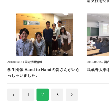
南支社を訪
2018/10/15 /
国内活動情報
2019/05/15 /
国
学生団体 Hand to Handの皆さんがいら
武蔵野大学
っしゃいました。
1
2
3