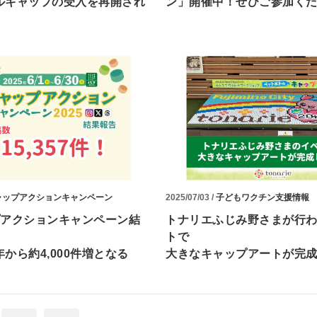
ルキャップの受入を再開され
ン」開催中！ぜひご参加く
ャップアクションキャンペーン
2025/07/03 /
子どもワクチン支援情報
プアクションキャンペーン結
トナリエふじみ野さまが行
トで
から約4,000件増となる
大きなキャップアートが完