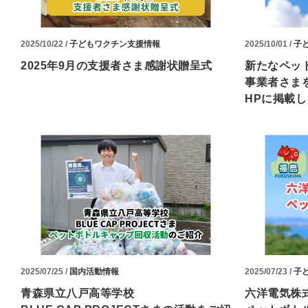
2025/10/22 /
子どもワクチン支援情報
2025/10/01 /
子
2025年9月の支援者さま感謝状贈呈式
新たなペッ
事業者さま
HPに掲載
2025/07/25 /
国内活動情報
2025/07/23 /
子
青森県立八戸高等学校
六洋電気株