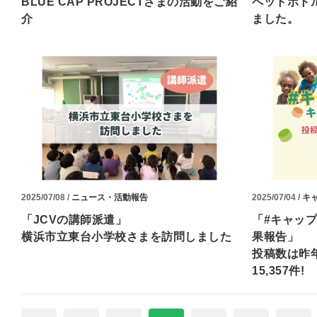
BLUE CAP PROJECTさまの活動をご紹
ペットボト
介
ました。
2025/07/08 /
ニュース・活動報告
2025/07/04 /
キ
「JCVの講師派遣」
「#キャッ
横浜市立東台小学校さまを訪問しました
果報告」
投稿数は昨年
15,357件!