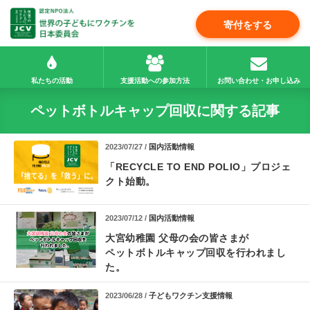
寄付をする
私たちの活動
支援活動への参加方法
お問い合わせ・お申し込み
ペットボトルキャップ回収に関する記事
2023/07/27 /
国内活動情報
「RECYCLE TO END POLIO」プロジェ
クト始動。
2023/07/12 /
国内活動情報
大宮幼稚園 父母の会の皆さまが
ペットボトルキャップ回収を行われまし
た。
2023/06/28 /
子どもワクチン支援情報