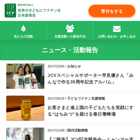
寄付をする
私たちの活動
支援活動への参加方法
お問い合わせ・お申し込み
ニュース・活動報告
2017/12/06 /
お知らせ
JCVスペシャルサポーター早見優さん「み
んなで作る35周年記念アルバム」
2017/05/19 /
子どもワクチン支援情報
お客さまと途上国の子どもたちを笑顔にす
る“はちみつ”を届ける春日養蜂場
2017/11/08 /
国内活動情報
【ご報告】JCV記念報告会―ミャンマー支