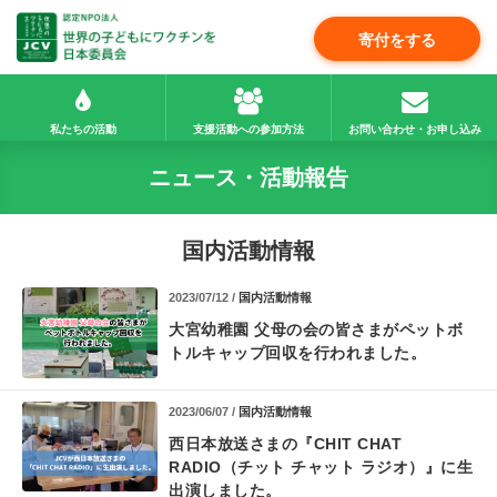
寄付をする
私たちの活動
支援活動への参加方法
お問い合わせ・お申し込み
ニュース・活動報告
国内活動情報
2023/07/12 /
国内活動情報
大宮幼稚園 父母の会の皆さまが
ペットボ
トルキャップ回収を行われました。
2023/06/07 /
国内活動情報
西日本放送さまの
『CHIT CHAT
RADIO（チット チャット ラジオ）』に
生
出演しました。