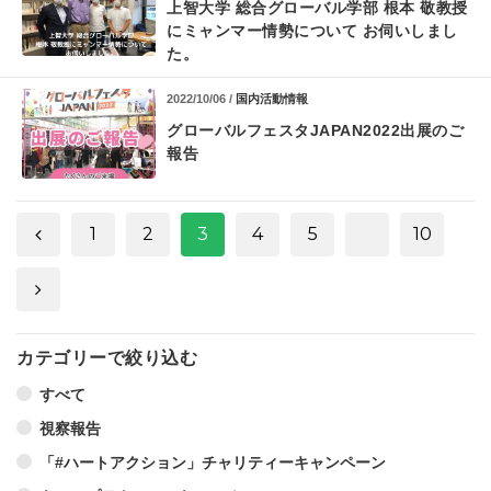
上智大学 総合グローバル学部 根本 敬教授
に
ミャンマー情勢について お伺いしまし
た。
2022/10/06 /
国内活動情報
グローバルフェスタJAPAN2022出展のご
報告
1
2
3
4
5
10
カテゴリーで絞り込む
すべて
視察報告
「#ハートアクション」チャリティーキャンペーン