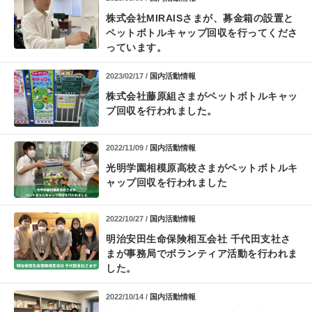
株式会社MIRAISさまが、募金箱の設置と
ペットボトルキャップ回収を行ってくださ
っています。
2023/02/17 /
国内活動情報
株式会社藤原組さまが
ペットボトルキャッ
プ回収を行われました。
2022/11/09 /
国内活動情報
光明学園相模原高校さまが
ペットボトルキ
ャップ回収を行われました
2022/10/27 /
国内活動情報
明治安田生命保険相互会社 千代田支社さ
まが
事務局でボランティア活動を行われま
した。
2022/10/14 /
国内活動情報