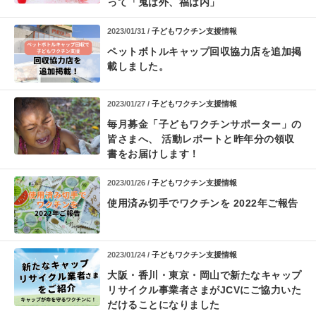
って
「鬼は外、福は内」
2023/01/31 /
子どもワクチン支援情報
ペットボトルキャップ回収協力店を追加掲
載しました。
2023/01/27 /
子どもワクチン支援情報
毎月募金「子どもワクチンサポーター」の
皆さまへ、 活動レポートと昨年分の領収
書をお届けします！
2023/01/26 /
子どもワクチン支援情報
使用済み切手でワクチンを 2022年ご報告
2023/01/24 /
子どもワクチン支援情報
大阪・香川・東京・岡山で
新たなキャップ
リサイクル事業者さまが
JCVにご協力いた
だけることになりました