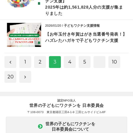
チン支援】
2025年は約1,561,828人分の支援が集ま
りました
2026/01/20 /
子どもワクチン支援情報
【お年玉付き年賀はがき当選番号発表！】
ハズレたハガキで子どもワクチン支援
1
2
3
4
5
10
20
認定NPO法人
世界の子どもにワクチンを 日本委員会
〒108-0073 東京都港区三田4-1-9 三田ヒルサイドビル8F
世界の子どもにワクチンを
日本委員会について