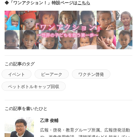
◆「ワンアクション！」特設ページは
こちら
この記事のタグ
イベント
ピーアーク
ワクチン啓発
ペットボトルキャップ回収
この記事を書いたひと
乙津 俊輔
広報・啓発・教育グループ所属。広報啓発活動
や、画像使用申請、講師派遣などを担当してい