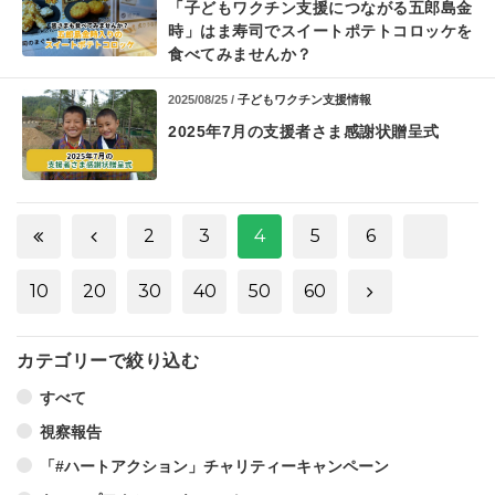
「子どもワクチン支援につながる五郎島金
時」
はま寿司でスイートポテトコロッケを
食べてみませんか？
2025/08/25 /
子どもワクチン支援情報
2025年7月の支援者さま感謝状贈呈式
2
3
4
5
6
10
20
30
40
50
60
カテゴリーで絞り込む
すべて
視察報告
「#ハートアクション」チャリティーキャンペーン