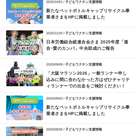
2025/10/01 /
子どもワクチン支援情報
新たなペットボトルキャップリサイクル事
業者さまを
HPに掲載しました
2025/11/20 /
子どもワクチン支援情報
日本労働組合総連合会さま
2025年度「連
合･愛のカンパ」中央助成のご報告
2025/09/08 /
子どもワクチン支援情報
「大阪マラソン2026」
一般ランナー申し
込みに間に合わなかった方は
ぜひチャリテ
ィランナーでの出走をご検討ください！
2025/09/02 /
子どもワクチン支援情報
新たなペットボトルキャップリサイクル事
業者さまを
HPに掲載しました
2025/08/26 /
子どもワクチン支援情報