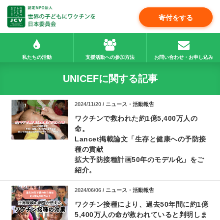
寄付をする
私たちの活動
支援活動への参加方法
お問い合わせ・お申し込み
UNICEFに関する記事
2024/11/20 /
ニュース・活動報告
ワクチンで救われた約1億5,400万人の
命。
Lancet掲載論文「生存と健康への予防接
種の貢献
拡大予防接種計画50年のモデル化」をご
紹介。
2024/06/06 /
ニュース・活動報告
ワクチン接種により、過去50年間に約1億
5,400万人の命が救われていると判明しま