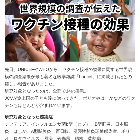
先日、UNICEFやWHOから、ワクチン接種の効果に関する世界規
模の調査結果が最も著名な医学雑誌「Lancet」に掲載されたとの
嬉しい報告がありました。
研究対象となったのは、全部で14の疾患。
JCVが途上国の子ども達に贈ってきた、ポリオやはしかなどのワク
チンもほとんどが含まれています。
研究対象となった感染症
ジフテリア、インフルエンザ菌b型（ヒブ）、B型肝炎、日本脳
炎、はしか、A型髄膜炎、百日咳、侵襲性肺炎球菌感染症、ポリ
オ、ロタウイルス、風疹、破傷風、結核、黄熱病