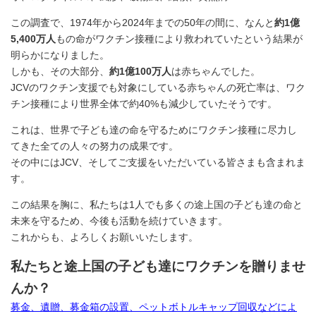
この調査で、1974年から2024年までの50年の間に、なんと
約1億
5,400万人
もの命がワクチン接種により救われていたという結果が
明らかになりました。
しかも、その大部分、
約1億100万人
は赤ちゃんでした。
JCVのワクチン支援でも対象にしている赤ちゃんの死亡率は、ワク
チン接種により世界全体で約40%も減少していたそうです。
これは、世界で子ども達の命を守るためにワクチン接種に尽力し
てきた全ての人々の努力の成果です。
その中にはJCV、そしてご支援をいただいている皆さまも含まれま
す。
この結果を胸に、私たちは1人でも多くの途上国の子ども達の命と
未来を守るため、今後も活動を続けていきます。
これからも、よろしくお願いいたします。
私たちと途上国の子ども達にワクチンを贈りませ
んか？
募金、遺贈、募金箱の設置、ペットボトルキャップ回収などによ