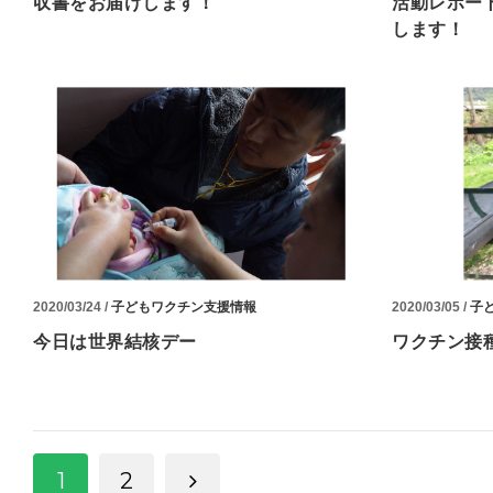
収書をお届けします！
活動レポー
します！
2020/03/24 /
子どもワクチン支援情報
2020/03/05 /
子
今日は世界結核デー
ワクチン接
1
2