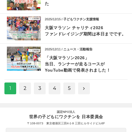
た
2025/12/15 /
子どもワクチン支援情報
大阪マラソン チャリティ2026
ファンドレイジング期間は本日までです。
2025/12/11 /
ニュース・活動報告
「大阪マラソン2026」
当日、ランナーが走るコースが
YouTube動画で発表されました！
1
2
3
4
5
認定NPO法人
世界の子どもにワクチンを 日本委員会
〒108-0073 東京都港区三田4-1-9 三田ヒルサイドビル8F