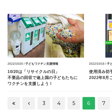
2022/10/20 /
子どもワクチン支援情報
2022/10/18 /
子
10/20は「リサイクルの日」
使用済み切
不要品の回収で途上国の子どもたちに
2022年8月
ワクチンを支援しよう！
3
4
5
6
7