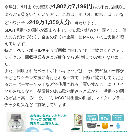
4,982万7,196円
今年は、9月までの実績で
もの不要品回収に
よるご支援をいただいており、これは、ポリオ、結核、はしかな
249万1,359人分
どのワクチン
に当たります。
SDGs活動への関心が高まる中で、その取り組みの一環として、個
人の方だけでなく、全国の多くの企業・団体の方々のご支援が増
えています。
特に、
ペットボトルキャップ回収
に関しては、ご協力くださるリ
サイクル・回収事業者さまが昨年から8社増えて
87社
となりまし
た。
また、回収されたペットボトルキャップは、その売却益の一部が
子どもワクチン支援に寄付される一方で、回収に協力してくださ
るスーパーマーケットなどで使用される「買い物かご」にリサイ
クルされるなど、循環性のある取り組みへと広がり、活動への関
心が益々高まる中で、ゴミやCO2排出量の削減、マイクロプラス
チック対策などに貢献しています。