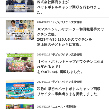
株式会社藤商さまが
ペットボトルキャップ回収を行われまし
た。
2024/02/22 /
子どもワクチン支援情報
JCVスペシャルサポーター和田毅選手のワ
クチン支援。
2023年も35,120人分のワクチンを
途上国の子どもたちに支援。
2024/02/16 /
子どもワクチン支援情報
【ペットボトルキャップがワクチンに生ま
れ変わるまで】
をYouTubeに掲載しました。
2024/01/15 /
子どもワクチン支援情報
和歌山県初のペットボトルキャップ回収
リサイクル事業者さまを掲載しました。
2023/12/27 /
ニュース・活動報告