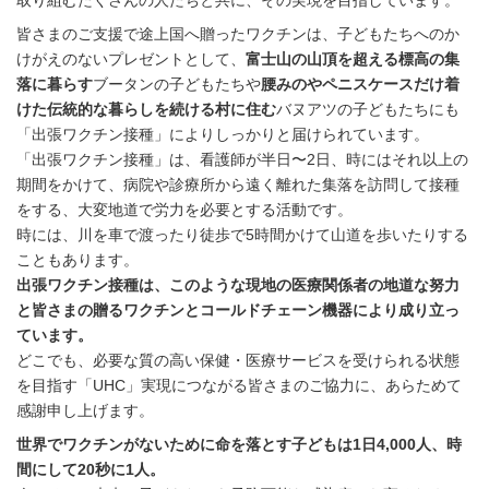
取り組むたくさんの人たちと共に、その実現を目指しています。
皆さまのご支援で途上国へ贈ったワクチンは、子どもたちへのか
けがえのないプレゼントとして、
富士山の山頂を超える標高の集
落に暮らす
ブータンの子どもたちや
腰みのやペニスケースだけ着
けた伝統的な暮らしを続ける村に住む
バヌアツの子どもたちにも
「出張ワクチン接種」によりしっかりと届けられています。
「出張ワクチン接種」は、看護師が半日〜2日、時にはそれ以上の
期間をかけて、病院や診療所から遠く離れた集落を訪問して接種
をする、大変地道で労力を必要とする活動です。
時には、川を車で渡ったり徒歩で5時間かけて山道を歩いたりする
こともあります。
出張ワクチン接種は、このような現地の医療関係者の地道な努力
と皆さまの贈るワクチンとコールドチェーン機器により成り立っ
ています。
どこでも、必要な質の高い保健・医療サービスを受けられる状態
を目指す「UHC」実現につながる皆さまのご協力に、あらためて
感謝申し上げます。
世界でワクチンがないために命を落とす子どもは1日4,000人、時
間にして20秒に1人。