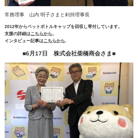
常務理事 山内 明子さまと剣持理事長
2012年からペットボトルキャップを回収し寄付しています。
支援の詳細は
こちらから
。
インタビュー記事は
こちらから
。
■6月17日 株式会社柴橋商会
さま■