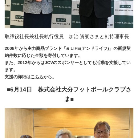
取締役社長兼社長執行役員 加治 資朗さまと剣持理事長
2008年から主力商品ブランド「& LIFE(アンドライフ)」の新規契
約件数に応じた金額を寄付しています。
また、2012年からはJCVのスポンサーとしても活動を支援してい
ます。
支援の詳細は
こちら
から。
■6月14日 株式会社大分フットボールクラブ
さ
ま■