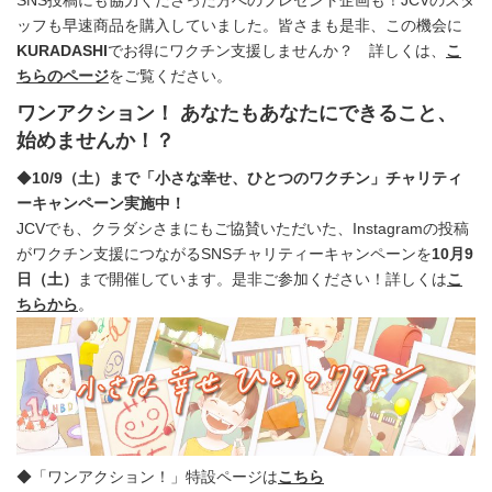
SNS投稿にも協力くださった方へのプレゼント企画も！JCVのスタ
ッフも早速商品を購入していました。皆さまも是非、この機会に
KURADASHI
でお得にワクチン支援しませんか？ 詳しくは、
こ
ちらのページ
をご覧ください。
ワンアクション！ あなたもあなたにできること、
始めませんか！？
◆
10/9（土）まで「小さな幸せ、ひとつのワクチン」チャリティ
ーキャンペーン実施中！
JCVでも、クラダシさまにもご協賛いただいた、Instagramの投稿
がワクチン支援につながるSNSチャリティーキャンペーンを
10月9
日（土）
まで開催しています。是非ご参加ください！詳しくは
こ
ちらから
。
◆「ワンアクション！」特設ページは
こちら