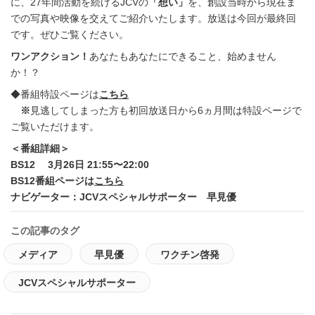
に、27年間活動を続けるJCVの
「想い」
を、創設当時から現在ま
での写真や映像を交えてご紹介いたします。放送は今回が最終回
です。ぜひご覧ください。
ワンアクション！
あなたもあなたにできること、始めません
か！？
◆番組特設ページは
こちら
※
見逃してしまった方も初回放送日から6ヵ月間は特設ページで
ご覧いただけます。
＜番組詳細＞
BS12 3月26日 21:55〜22:00
BS12番組ページは
こちら
ナビゲーター：JCVスペシャルサポーター 早見優
この記事のタグ
メディア
早見優
ワクチン啓発
JCVスペシャルサポーター