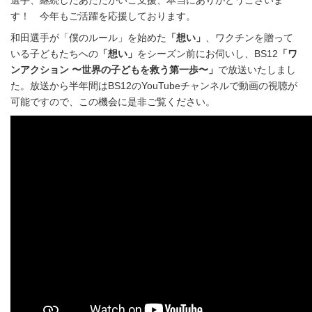
選手、継続したあたたかいご支援、本当にありがとうございま
す！ 今年もご活躍を応援しております。
和田選手が「僕のルール」を始めた
「想い」
、ワクチンを贈って
いる子どもたちへの
「想い」
をシーズン前にお伺いし、BS12
「ワ
ンアクション 〜世界の子どもを救う第一歩〜」
で放送いたしまし
た。放送から半年間はBS12のYouTubeチャンネルで動画の視聴が
可能ですので、この機会に是非ご覧ください。