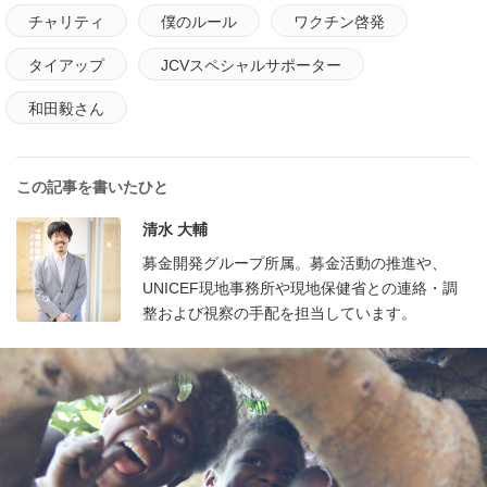
チャリティ
僕のルール
ワクチン啓発
タイアップ
JCVスペシャルサポーター
和田毅さん
この記事を書いたひと
清水 大輔
募金開発グループ所属。募金活動の推進や、
UNICEF現地事務所や現地保健省との連絡・調
整および視察の手配を担当しています。