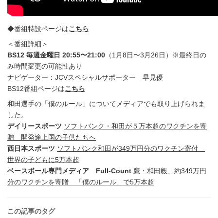
◆番組特設ページは
こちら
＜番組詳細＞
BS12 毎週金曜日 20:55〜21:00
（1月8日〜3月26日）※最終日の
み時間変更の可能性あり
ナビゲーター：JCVスペシャルサポーター 早見優
BS12番組ページは
こちら
和田選手の「僕のルール」についてメディアでも取り上げられま
した。
デイリースポーツ
ソフトバンク・和田が５万本超のワクチンを寄
贈 開発途上国の子供たちへ
西日本スポーツ
ソフトバンク和田が349万円分のワクチン寄付
世界の子どもに5万本超
ベースボール専門メディア Full-Count
鷹・和田毅、約349万円
分のワクチンを寄贈 「僕のルール」で5万本超
この記事のタグ