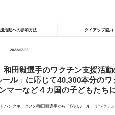
援活動への参加方法
タイアップ協力
2022/03/03
年 和田毅選手のワクチン支援活
ール」に応じて40,300本分の
ンマーなど４カ国の子どもたち
トバンクホークスの和田毅選手から「僕のルール」でワクチン40