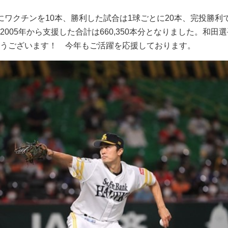
にワクチンを10本、勝利した試合は1球ごとに20本、完投勝利
005年から支援した合計は660,350本分となりました。和田
うございます！ 今年もご活躍を応援しております。