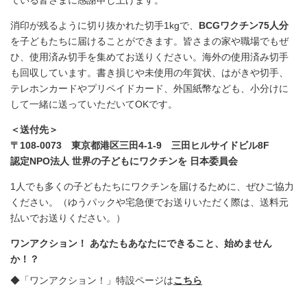
ている皆さまに感謝申し上げます。
消印が残るように切り抜かれた切手1kgで、
BCGワクチン75人分
を子どもたちに届けることができます。皆さまの家や職場でもぜ
ひ、使用済み切手を集めてお送りください。海外の使用済み切手
も回収しています。書き損じや未使用の年賀状、はがきや切手、
テレホンカードやプリペイドカード、外国紙幣なども、小分けに
して一緒に送っていただいてOKです。
＜送付先＞
〒108-0073 東京都港区三田4-1-9 三田ヒルサイドビル8F
認定NPO法人 世界の子どもにワクチンを 日本委員会
1人でも多くの子どもたちにワクチンを届けるために、ぜひご協力
ください。（ゆうパックや宅急便でお送りいただく際は、送料元
払いでお送りください。）
ワンアクション！ あなたもあなたにできること、始めません
か！？
◆「ワンアクション！」特設ページは
こちら