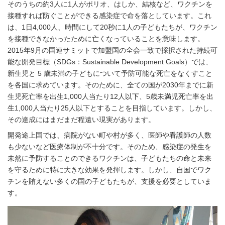
そのうちの約3人に1人がポリオ、はしか、結核など、ワクチンを
接種すれば防ぐことができる感染症で命を落としています。これ
は、1日4,000人、時間にして20秒に1人の子どもたちが、ワクチン
を接種できなかったために亡くなっていることを意味します。
2015年9月の国連サミットで加盟国の全会一致で採択された持続可
能な開発目標（SDGs：Sustainable Development Goals）では、
新生児と 5 歳未満の子どもについて予防可能な死亡をなくすこと
を各国に求めています。そのために、全ての国が2030年までに新
生児死亡率を出生1,000人当たり12人以下、5歳未満児死亡率を出
生1,000人当たり25人以下とすることを目指しています。しかし、
その達成にはまだまだ程遠い現実があります。
開発途上国では、病院がない町や村が多く、医師や看護師の人数
も少ないなど医療体制が不十分です。そのため、感染症の発生を
未然に予防することのできるワクチンは、子どもたちの命と未来
を守るために特に大きな効果を発揮します。しかし、自国でワク
チンを賄えない多くの国の子どもたちが、支援を必要としていま
す。