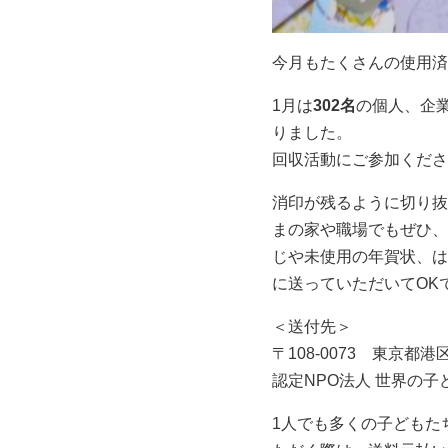
今月もたくさんの使用済
1月は
302名
の個人、企
りました。
回収活動にご参加くださ
消印が残るように切り抜
まの家や職場でもぜひ、
じや未使用の年賀状、は
に送っていただいてOK
＜送付先＞
〒108-0073 東京都
認定NPO法人 世界の子
1人でも多くの子どもた