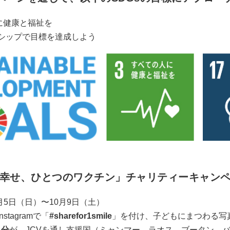
人に健康と福祉を
ナーシップで目標を達成しよう
幸せ、ひとつのワクチン」チャリティーキャン
月5日（日）〜10月9日（土）
tagramで「
#sharefor1smile
」を付け、子どもにまつわる写
人分
が、JCVを通し支援国（ミャンマー、ラオス、ブータン、