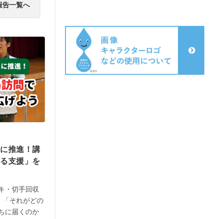
報告一覧へ
らに推進！
講
わる支援」を
キ・切手回収
、「それがどの
ちに届くのか