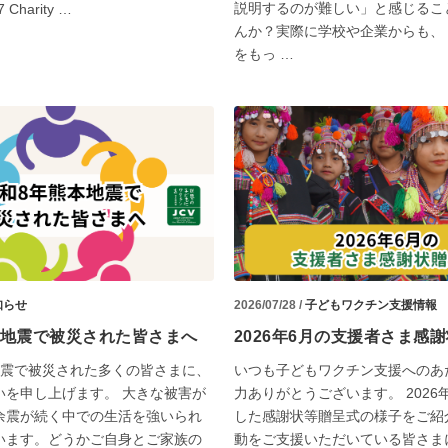
説明するのが難しい」と感じるこ
7 Charity …
んか？実際に学校や企業からも、
をもっ …
知らせ
2026/07/28 /
子どもワクチン支援情報
本地震で被災された皆さまへ
2026年6月の支援者さま感
地震で被災された多くの皆さまに、
いつも子どもワクチン支援へのあ
いを申し上げます。 大きな被害が
力ありがとうございます。 2026
余震が続く中での生活を強いられ
した感謝状等贈呈式の様子をご紹
います。どうかご自身とご家族の
動をご支援いただいている皆さま