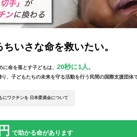
る
ちいさな命を救いたい。
20秒に1人
めに命を落とす子どもは、
。
贈り、子どもたちの未来を守る活動を行う
民間の国際支援団体
もにワクチンを
日本委員会について
0円
で助かる命があります