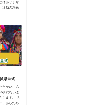
とはありませ
「活動の意義
謝状贈呈式
たたかいご協
年6月に行いま
介します。 活
に、あらため