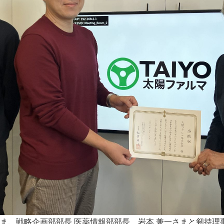
ま、戦略企画部部長 医薬情報部部長 岩本 兼一さまと剱持理