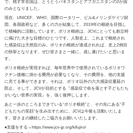
で、残す常在国は、とうとうパキスタンとアフガニスタンの2か国
のみとなりました。
現在、UNICEF、WHO、国際ロータリー、ビル&メリンダゲイツ財
団、各国政府など、多くの力が結集して、2019年の根絶を目指し
て積極的に活動しています。ポリオ根絶は、JCVにとっても創立時
に掲げた大きな目標のひとつです。人類史上、これまで根絶され
た感染症は天然痘のみ。ポリオの根絶が達成されれば、史上2例目
の快挙となります。ぜひ皆さまと一緒に、成し遂げたいと思いま
す。
ポリオ根絶が実現すれば、毎年世界中で使用されているポリオワ
クチン接種に掛かる費用が必要なくなり、その費用を、他の支援
に充てる事ができます。それは、ポリオ以外の六大感染症蔓延の
防止、そして、JCVが目的とする『感染症で命を落とす子どもたち
がいない世界の実現』を、強く後押しします。
あと一歩のところまできている“ポリオ根絶”と、その先にある“子
どもたちの笑顔”を生み出すために、JCVは今後も活動いたしま
す。皆さまの継続したご協力をお願いいたします。
●支援をする→https://www.jcv-jp.org/kifujiro/