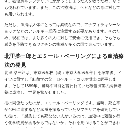
す。破傷風やジフテリアにかかってしまった人を救うため、今で
も使われています。また、この治療法は、ヘビなどの毒に対して
も用いられます。
ただし、血清は人体にとっては異物なので、アナフィラキシーシ
ョックなどのアレルギー反応に注意する必要があります。そのた
め、現在では、より多くの人に対して安全に使用でき、そもそも
感染を予防できるワクチンの接種が多くの国で進んでいます。
北里柴三郎とエミール・ベーリングによる血清療
法の発見
北里 柴三郎は、東京医学校（現：東京大学医学部）を卒業後、ド
イツに留学し「細菌学の父」ロベルト・コッホ博士に師事しま
す。そして1889年、当時不可能と言われていた破傷風菌の純粋培
養に成功し、世界を驚かせました。
彼の同僚だったのが、エミール・ベーリングです。当時、死亡率
が40%に達するなど猛威を振るっていたジフテリアを研究してい
た彼は、「感染しても死なない人がいるのは、血液中に殺菌を行
う化学物質があるからではないか。それを見つけることができれ