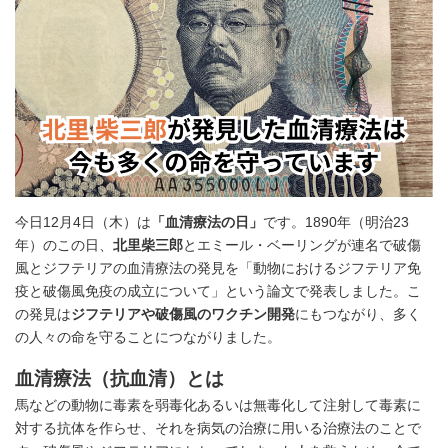
今日12月4日（木）は
「血清療法の日」
です。1890年（明治23
年）のこの日、
北里柴三郎
とエミール・ベーリングが連名で破傷
風とジフテリアの血清療法の発見を「動物におけるジフテリア免
疫と破傷風免疫の成立について」という論文で発表しました。こ
の発見は
ジフテリアや破傷風のワクチン開発
にもつながり、多く
の人々の命を守ることにつながりました。
血清療法（抗血清）とは
馬などの動物に毒素を弱毒化あるいは無毒化して注射して毒素に
対する抗体を作らせ、それを病気の治療に用いる治療法のことで