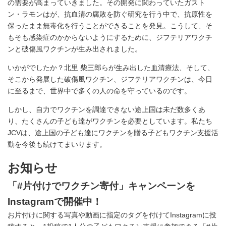
の需要が高まっていきました。その開発に関わっていたガスト
ン・ラモンはが、抗血清の腐敗を防ぐ研究を行う中で、抗原性を
保ったまま無毒化を行うことができることを発見。こうして、そ
もそも感染症のかからないようにするために、ジフテリアワクチ
ンと破傷風ワクチンが生み出されました。
いかがでしたか？北里 柴三郎らが生み出した血清療法、そして、
そこから発展した破傷風ワクチン、ジフテリアワクチンは、今日
に至るまで、世界中で多くの人の命を守っているのです。
しかし、自力でワクチンを調達できない途上国は未だ数多くあ
り、たくさんの子ども達がワクチンを必要としています。私たち
JCVは、途上国の子ども達にワクチンを贈る子どもワクチン支援活
動を今後も続けてまいります。
お知らせ
「#片付けでワクチン寄付」キャンペーンを
Instagramで開催中！
お片付けに関する写真や動画に指定のタグを付けてInstagramに投