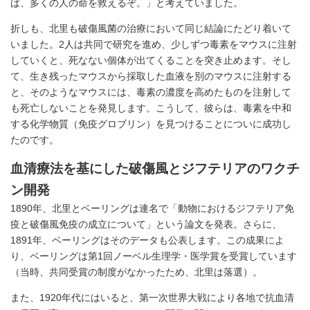
ば、多くの人の命を救えるぞ。」と考えていました。
折しも、北里も破傷風菌の治療において同じ結論にたどり着いて
いました。2人は共同で研究を進め、少しずつ毒素をマウスに注射
していくと、死なない個体が出てくることを突き止めます。そし
て、生き残ったマウスから採取した血液を別のマウスに注射する
と、そのようなマウスには、毒素の濃度を高めたものを注射して
も死亡しないことを発見します。こうして、彼らは、毒素を中和
する化学物質（免疫グロブリン）を見つけることについに成功し
たのです。
血清療法を基にした破傷風とジフテリアのワクチ
ン開発
1890年、北里とベーリングは連名で「動物におけるジフテリア免
疫と破傷風免疫の成立について」という論文を発表。さらに、
1891年、ベーリングはそのデータも公表します。この成果によ
り、ベーリングは第1回ノーベル生理学・医学賞を受賞しています
（当時、共同受賞の制度がなかったため、北里は落選）。
また、1920年代にはいると、第一次世界大戦により各地で抗血清