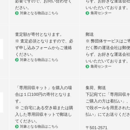
必要ですので、お問い合わせく
らず、お好きな運送会
ださい。
いいただいております
対象となる物品はこちら
集荷センター
査定額が寄付となります。
郵送
※ 査定必須となりますので、必
※ 弊団体サービスはご
ず申し込みフォームからご連絡
だく際の運送会社は郵
ください。
らず、お好きな運送会
対象となる物品はこちら
いいただいております
集荷センター
「専用回収キット」を購入の場
集荷、郵送
合は１口100円の寄付となりま
下記宛てに「専用回収
す。
ご購入の方は着払い」
※ ご自宅にある空き箱または購
で段ボールを用意され
入した専用回収キットで郵送し
払い」にてお送りくだ
てください。
対象となる物品はこちら
〒501-2571