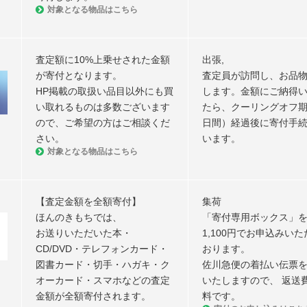
対象となる物品はこちら
査定額に10%上乗せされた金額
出張,
が寄付となります。
査定員が訪問し、お品
HP掲載の取扱い品目以外にも買
します。金額にご納得
い取れるものは多数ございます
たら、クーリングオフ期
ので、ご希望の方はご相談くだ
日間）経過後に寄付手
さい。
います。
対象となる物品はこちら
【査定⾦額を全額寄付】
集荷
ほんのきもちでは、
「寄付専⽤ボックス」を
お送りいただいた本・
1,100円でお申込みい
CD/DVD・テレフォンカード・
おります。
図書カード・切⼿・ハガキ・ク
佐川急便の着払い伝票
オーカード・スマホなどの査定
いたしますので、 返送
⾦額が全額寄付されます。
料です。