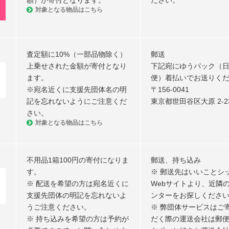
額）が寄付となります。
ださい。
対象となる物品はこちら
査定額に10%（一部品物除く）
郵送
上乗せされた金額が寄付となり
下記宛にゆうパック（
ます。
便）着払いでお送りく
※宛名近くに支援先団体名の明
〒156-0041
記を忘れないようにご注意くだ
東京都世田谷区大原 2-23
さい。
対象となる物品はこちら
不用品1箱100円の寄付になりま
郵送、持ち込み
す。
※ 郵送先はいいことシ
※ 配送を希望の方は宛名近くに
Webサイトより、近隣
支援先団体の明記を忘れないよ
ンターをお探しくださ
うご注意ください。
※ 弊団体サービスはご
※ 持ち込みを希望の方は予約が
だく際の運送会社は郵