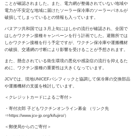
ことが確認されました。また、電力網が整備されていない地域や
電力が不安定な地域に届けたソーラー保冷庫のソーラーパネルが
破損してしまっているとの情報も入っています。
バヌアツ共和国では３月上旬にはしかの流行が確認され、全国で
はしかワクチン接種キャンペーンを行う計画でした。避難所では
しかワクチン接種を行う予定ですが、ワクチン保冷庫や運搬機材
の破損、交通網の寸断により影響を受けることが予想されます。
また、懸念されている衛生環境の悪化や感染症の流行を抑えるた
めに、ワクチン接種の重要性は大きくなっています。
JCVでは、現地UNICEFパシフィックと協調して保冷庫の交換部品
や運搬機材の支援を検討しています。
＜クレジットカードによるご寄付＞
・寄付次郎 子どもワクチンオンライン募金 （リンク先
⇒https://www.jcv-jp.org/kifujiro/）
＜郵便局からのご寄付＞